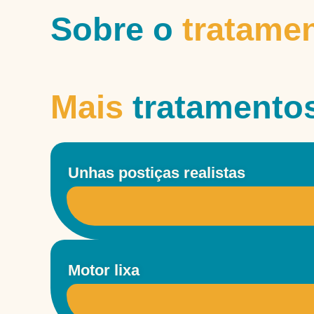
Sobre o
tratame
Mais
tratamento
Unhas postiças realistas
Motor lixa