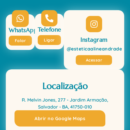
Telefone
WhatsApp
Instagram
Ligar
Falar
@esteticaalineandrade
Acessar
Localização
R. Melvin Jones, 277 - Jardim Armação,
Salvador - BA, 41750-010
Abrir no Google Maps