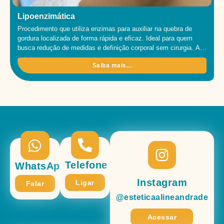
Lipoenzimática
Procedimento que utiliza enzimas para auxiliar na quebra de
gordura localizada de forma rápida e eficaz. Ideal para quem
busca redução de medidas e definição corporal sem cirurgia. A
lipoenzimática é um tratamento que consiste na aplicação de
Saiba mais...
enzimas específicas diretamente na região com acúmulo de
gordura. Elas agem quebrando as células de gordura, facilitando
[…]
Telefone
WhatsApp
Instagram
Ligar
Falar
@esteticaalineandrade
Acessar