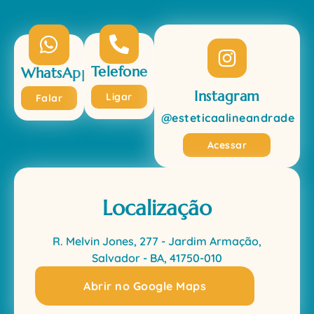
Telefone
WhatsApp
Instagram
Ligar
Falar
@esteticaalineandrade
Acessar
Localização
R. Melvin Jones, 277 - Jardim Armação,
Salvador - BA, 41750-010
Abrir no Google Maps