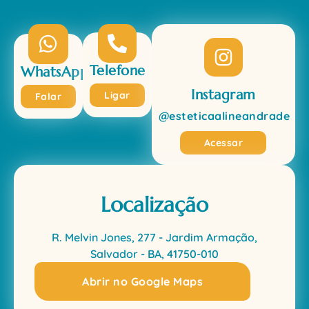
Telefone
WhatsApp
Instagram
Ligar
Falar
@esteticaalineandrade
Acessar
Localização
R. Melvin Jones, 277 - Jardim Armação,
Salvador - BA, 41750-010
Abrir no Google Maps