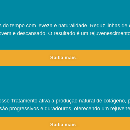
s do tempo com leveza e naturalidade. Reduz linhas de
vem e descansado. O resultado é um rejuvenescimento na
Saiba mais...
osso Tratamento ativa a produção natural de colágeno, 
s são progressivos e duradouros, oferecendo um rejuvene
Saiba mais...