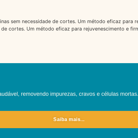
finas sem necessidade de cortes. Um método eficaz para r
e de cortes. Um método eficaz para rejuvenescimento e fir
udável, removendo impurezas, cravos e células mortas. 
Saiba mais...